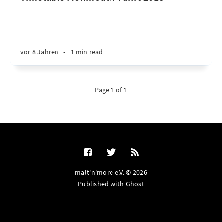
vor 8 Jahren
•
1 min read
Page 1 of 1
malt'n'more e.V. © 2026
Published with
Ghost