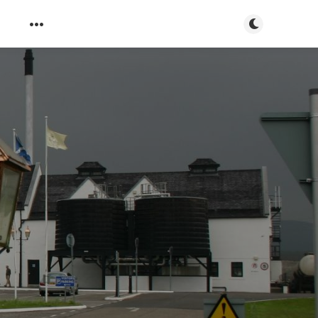
Toggle dark m
m