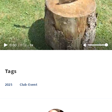
0:00
/
0:12
1×
Tags
2025
Club-Event