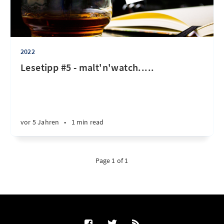
2022
Lesetipp #5 - malt'n'watch.....
vor 5 Jahren
•
1 min read
Page 1 of 1